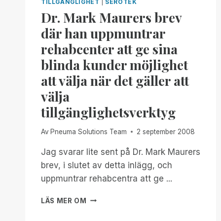
TILLGÄNGLIGHET
|
SEROTEK
Dr. Mark Maurers brev
där han uppmuntrar
rehabcenter att ge sina
blinda kunder möjlighet
att välja när det gäller att
välja
tillgänglighetsverktyg
Av
Pneuma Solutions Team
2 september 2008
Jag svarar lite sent på Dr. Mark Maurers
brev, i slutet av detta inlägg, och
uppmuntrar rehabcentra att ge ...
DR.
LÄS MER OM
MARK
MAURERS