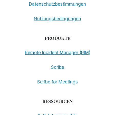
VON
Datenschutzbestimmungen
HILFSMITTELN
FÜR
DIE
Nutzungsbedingungen
BARRIEREFREIHEIT
GEHT
PRODUKTE
Remote Incident Manager (RIM)
Scribe
Scribe for Meetings
RESSOURCEN