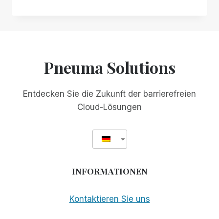
MARK
MAURERS
BRIEF,
IN
DEM
ER
Pneuma Solutions
REHA-
ZENTREN
AUFFORDERT,
Entdecken Sie die Zukunft der barrierefreien
IHREN
Cloud-Lösungen
BLINDEN
KUNDEN
DIE
WAHL
ZU
LASSEN,
INFORMATIONEN
WENN
ES
UM
Kontaktieren Sie uns
DIE
AUSWAHL