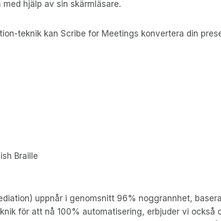
n med hjälp av sin skärmläsare.
teknik kan Scribe for Meetings konvertera din presentat
sh Braille
ation) uppnår i genomsnitt 96% noggrannhet, baserat 
eknik för att nå 100% automatisering, erbjuder vi också 