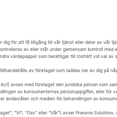
ig för att få tillgång till vår tjänst eller delar av vår tjä
kontrolleras av eller står under gemensam kontroll med 
andra värdepapper som berättigar till rösträtt vid val av
illhandahålls av företaget som laddas ner av dig på någ
 Act) avses med företaget den juridiska person som sa
ingen av konsumenternas personuppgifter, eller för va
er ändamålen och medlen för behandlingen av konsume
laget", "Vi", "Oss" eller "Vår") avser Pneuma Solutions