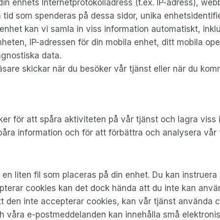
 enhets Internetprotokolladress (t.ex. IP-adress), webb
n tid som spenderas på dessa sidor, unika enhetsidentifi
nhet kan vi samla in viss information automatiskt, inklus
nheten, IP-adressen för din mobila enhet, ditt mobila o
agnostiska data.
are skickar när du besöker vår tjänst eller när du komm
r för att spåra aktiviteten på vår tjänst och lagra vis
påra information och för att förbättra och analysera vår
en liten fil som placeras på din enhet. Du kan instruera 
terar cookies kan det dock hända att du inte kan använd
att den inte accepterar cookies, kan vår tjänst använda 
ch våra e-postmeddelanden kan innehålla små elektroni