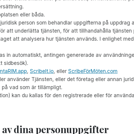
ersättning.
bplatsen eller båda.
 juridisk person som behandlar uppgifterna på uppdrag av
r att underlätta tjänsten, för att tillhandahålla tjänsten
företaget att analysera hur tjänsten används. I enlighet 
s in automatiskt, antingen genererade av användningen 
tt sidbesök).
mtaRIM.app
,
ScribeIt.io
, eller
ScribeFörMöten.com
ller använder Tjänsten, eller det företag eller annan jur
 på vad som är tillämpligt.
ion) kan du kallas för den registrerade eller för anvä
av dina personuppgifter