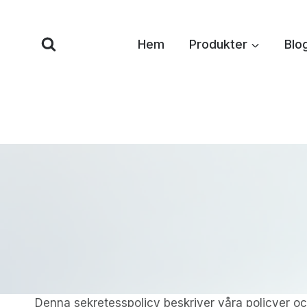
Hoppa
till
Hem
Produkter
Blo
innehåll
Denna sekretesspolicy beskriver våra policyer oc