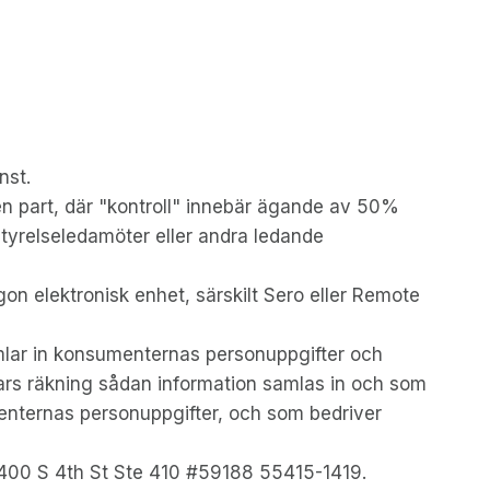
nst.
en part, där "kontroll" innebär ägande av 50%
 styrelseledamöter eller andra ledande
on elektronisk enhet, särskilt Sero eller Remote
mlar in konsumenternas personuppgifter och
rs räkning sådan information samlas in och som
nternas personuppgifter, och som bedriver
, 400 S 4th St Ste 410 #59188 55415-1419.