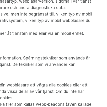
läsartyp, webbläsarversion, sidorna i vår tjänst
erare och andra diagnostiska data.
ive, men inte begränsat till, vilken typ av mobil
perativsystem, vilken typ av mobil webbläsare du
er åt tjänsten med eller via en mobil enhet.
s information. Spårningstekniker som används är
 tjänst. De tekniker som vi använder kan
din webbläsare att vägra alla cookies eller att
a vissa delar av vår tjänst. Om du inte har
cookies.
ska filer som kallas webb-beacons (även kallade