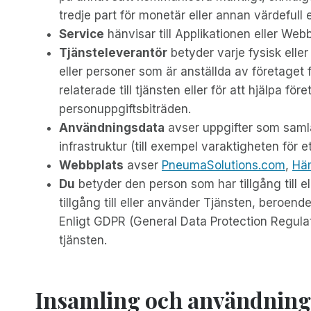
tredje part för monetär eller annan värdefull 
Service
hänvisar till Applikationen eller Web
Tjänsteleverantör
betyder varje fysisk eller
eller personer som är anställda av företaget fö
relaterade till tjänsten eller för att hjälpa 
personuppgiftsbiträden.
Användningsdata
avser uppgifter som samla
infrastruktur (till exempel varaktigheten för e
Webbplats
avser
PneumaSolutions.com
,
Hä
Du
betyder den person som har tillgång till e
tillgång till eller använder Tjänsten, beroende
Enligt GDPR (General Data Protection Regulat
tjänsten.
Insamling och användning 