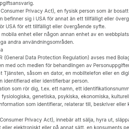
pgiftsansvarig.
 Consumer Privacy Act), en fysisk person som är bosatt i
m befinner sig i USA för annat än ett tillfälligt eller öv
 USA för ett tillfälligt eller övergående syfte.
r, mobila enhet eller någon annan enhet av en webbplats
ånga andra användningsområden.
na
R (General Data Protection Regulation) avses med Bolag
 med och medlen för behandlingen av Personuppgifter
jänsten, såsom en dator, en mobiltelefon eller en digit
 identifierad eller identifierbar person.
on som rör dig, t.ex. ett namn, ett identifikationsnummer
, fysiologiska, genetiska, psykiska, ekonomiska, kulturella
formation som identifierar, relaterar till, beskriver elle
Consumer Privacy Act), innebär att sälja, hyra ut, släppa,
 eller elektroniskt eller på annat sätt, en konsuments per