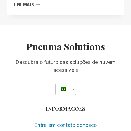
A
LER MAIS
CARTA
DO
DR.
MARK
MAURER
INCENTIVANDO
Pneuma Solutions
OS
CENTROS
DE
Descubra o futuro das soluções de nuvem
REABILITAÇÃO
acessíveis
A
DAR
A
SEUS
CLIENTES
CEGOS
INFORMAÇÕES
A
ESCOLHA
QUANDO
Entre em contato conosco
SE