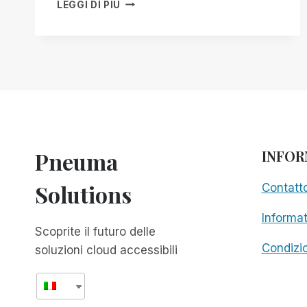
LETTERA
LEGGI DI PIÙ
DEL
DR.
MARK
MAURER
CHE
INCORAGGIA
I
CENTRI
DI
RIABILITAZIONE
Pneuma
INFOR
A
DARE
Solutions
Contatt
AI
LORO
Informat
CLIENTI
Scoprite il futuro delle
NON
VEDENTI
Condizio
soluzioni cloud accessibili
LA
POSSIBILITÀ
DI
SCEGLIERE