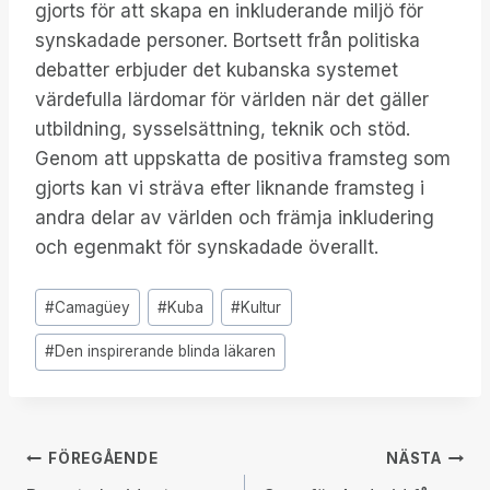
gjorts för att skapa en inkluderande miljö för
synskadade personer. Bortsett från politiska
debatter erbjuder det kubanska systemet
värdefulla lärdomar för världen när det gäller
utbildning, sysselsättning, teknik och stöd.
Genom att uppskatta de positiva framsteg som
gjorts kan vi sträva efter liknande framsteg i
andra delar av världen och främja inkludering
och egenmakt för synskadade överallt.
Inlägg
#
Camagüey
#
Kuba
#
Kultur
Taggar:
#
Den inspirerande blinda läkaren
Inläggsnavigering
FÖREGÅENDE
NÄSTA