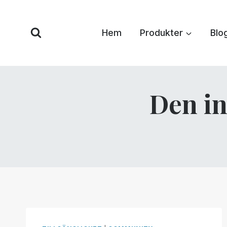
Hoppa
till
Hem
Produkter
Blo
innehåll
Den in