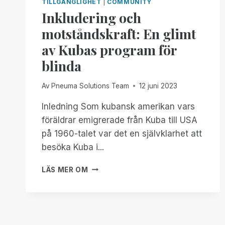
TILLGÄNGLIGHET
|
COMMUNITY
Inkludering och
motståndskraft: En glimt
av Kubas program för
blinda
Av
Pneuma Solutions Team
12 juni 2023
Inledning Som kubansk amerikan vars
föräldrar emigrerade från Kuba till USA
på 1960-talet var det en självklarhet att
besöka Kuba i...
INKLUDERING
LÄS MER OM
OCH
MOTSTÅNDSKRAFT:
EN
GLIMT
AV