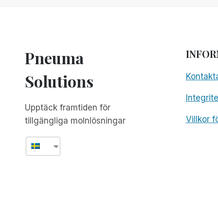
KUBAS
PROGRAM
FÖR
BLINDA
Pneuma
INFOR
Solutions
Kontakt
Integrit
Upptäck framtiden för
Villkor 
tillgängliga molnlösningar