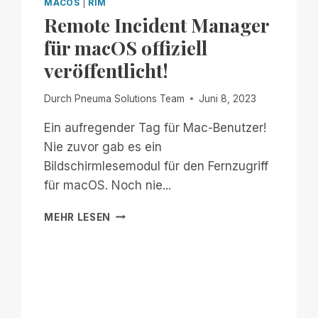
MACOS
|
RIM
Remote Incident Manager
für macOS offiziell
veröffentlicht!
Durch
Pneuma Solutions Team
Juni 8, 2023
Ein aufregender Tag für Mac-Benutzer!
Nie zuvor gab es ein
Bildschirmlesemodul für den Fernzugriff
für macOS. Noch nie...
REMOTE
MEHR LESEN
INCIDENT
MANAGER
FÜR
MACOS
OFFIZIELL
VERÖFFENTLICHT!