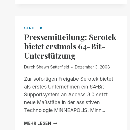
UNTERSTÜTZUNG
FÜR
ÄLTERE
BETRIEBSSYSTEME
IN
SEROTEK
REMOTE
Pressemitteilung: Serotek
INCIDENT
bietet erstmals 64-Bit-
MANAGER
(RIM)
Unterstützung
Durch
Shawn Satterfield
Dezember 3, 2008
Zur sofortigen Freigabe Serotek bietet
als erstes Unternehmen ein 64-Bit-
Supportsystem an Access 3.0 setzt
neue Maßstäbe in der assistiven
Technologie MINNEAPOLIS, Minn...
PRESSEMITTEILUNG:
MEHR LESEN
SEROTEK