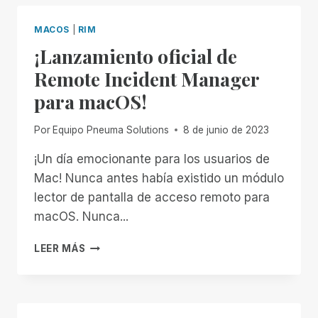
CON
SISTEMAS
MACOS
|
RIM
OPERATIVOS
¡Lanzamiento oficial de
HEREDADOS
EN
Remote Incident Manager
REMOTE
para macOS!
INCIDENT
MANAGER
(RIM)
Por
Equipo Pneuma Solutions
8 de junio de 2023
¡Un día emocionante para los usuarios de
Mac! Nunca antes había existido un módulo
lector de pantalla de acceso remoto para
macOS. Nunca...
¡LANZAMIENTO
LEER MÁS
OFICIAL
DE
REMOTE
INCIDENT