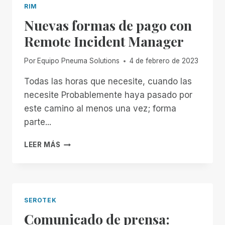
MANAGER
RIM
PARA
Nuevas formas de pago con
MACOS!
Remote Incident Manager
Por
Equipo Pneuma Solutions
4 de febrero de 2023
Todas las horas que necesite, cuando las
necesite Probablemente haya pasado por
este camino al menos una vez; forma
parte...
NUEVAS
LEER MÁS
FORMAS
DE
PAGO
CON
REMOTE
SEROTEK
INCIDENT
Comunicado de prensa:
MANAGER