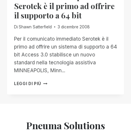
Serotek è il primo ad offrire
il supporto a 64 bit
Di
Shawn Satterfield
3 dicembre 2008
Per il comunicato immediato Serotek è il
primo ad offrire un sistema di supporto a 64
bit Access 3.0 stabilisce un nuovo
standard nella tecnologia assistiva
MINNEAPOLIS, Minn...
COMUNICATO
LEGGI DI PIÙ
STAMPA:
SEROTEK
È
IL
PRIMO
AD
Pneuma Solutions
OFFRIRE