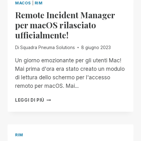
MACOS
|
RIM
LEGACY
Remote Incident Manager
NELL'REMOTE
INCIDENT
per macOS rilasciato
MANAGER
ufficialmente!
(RIM)
Di
Squadra Pneuma Solutions
8 giugno 2023
Un giorno emozionante per gli utenti Mac!
Mai prima d'ora era stato creato un modulo
di lettura dello schermo per l'accesso
remoto per macOS. Mai...
REMOTE
LEGGI DI PIÙ
INCIDENT
MANAGER
PER
MACOS
RILASCIATO
RIM
UFFICIALMENTE!