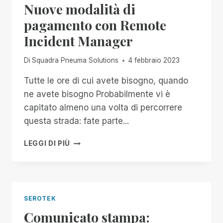
Nuove modalità di
pagamento con Remote
Incident Manager
Di
Squadra Pneuma Solutions
4 febbraio 2023
Tutte le ore di cui avete bisogno, quando
ne avete bisogno Probabilmente vi è
capitato almeno una volta di percorrere
questa strada: fate parte...
NUOVE
LEGGI DI PIÙ
MODALITÀ
DI
PAGAMENTO
CON
REMOTE
SEROTEK
INCIDENT
Comunicato stampa:
MANAGER