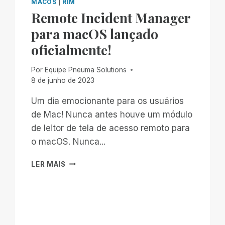
MACOS
|
RIM
Remote Incident Manager
para macOS lançado
oficialmente!
Por
Equipe Pneuma Solutions
8 de junho de 2023
Um dia emocionante para os usuários
de Mac! Nunca antes houve um módulo
de leitor de tela de acesso remoto para
o macOS. Nunca...
REMOTE
LER MAIS
INCIDENT
MANAGER
PARA
MACOS
LANÇADO
OFICIALMENTE!