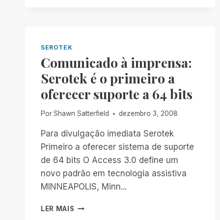
SUPORTE
AO
SISTEMA
OPERACIONAL
LEGADO
SEROTEK
NO
Comunicado à imprensa:
REMOTE
Serotek é o primeiro a
INCIDENT
MANAGER
oferecer suporte a 64 bits
(RIM)
Por
Shawn Satterfield
dezembro 3, 2008
Para divulgação imediata Serotek
Primeiro a oferecer sistema de suporte
de 64 bits O Access 3.0 define um
novo padrão em tecnologia assistiva
MINNEAPOLIS, Minn...
COMUNICADO
LER MAIS
À