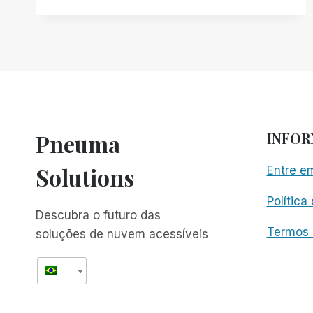
IMPRENSA:
SEROTEK
É
O
PRIMEIRO
A
OFERECER
SUPORTE
A
Pneuma
INFO
64
BITS
Solutions
Entre e
Política
Descubra o futuro das
Termos 
soluções de nuvem acessíveis