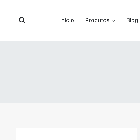
Pular
para
Início
Produtos
Blog
o
conteúdo