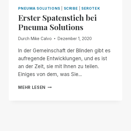
FÜR
WEBINARE
PNEUMA SOLUTIONS
|
SCRIBE
|
SEROTEK
WELTWEIT
Erster Spatenstich bei
Pneuma Solutions
Durch
Mike Calvo
Dezember 1, 2020
In der Gemeinschaft der Blinden gibt es
aufregende Entwicklungen, und es ist
an der Zeit, sie mit Ihnen zu teilen.
Einiges von dem, was Sie...
ERSTER
MEHR LESEN
SPATENSTICH
BEI
PNEUMA
SOLUTIONS