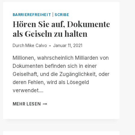
BETA-
PHASE
BARRIEREFREIHEIT
|
SCRIBE
HERAUS
Hören Sie auf, Dokumente
UND
WELTWEIT
als Geiseln zu halten
VERFÜGBAR!
Durch
Mike Calvo
Januar 11, 2021
Millionen, wahrscheinlich Milliarden von
Dokumenten befinden sich in einer
Geiselhaft, und die Zugänglichkeit, oder
deren Fehlen, wird als Lösegeld
verwendet....
HÖREN
MEHR LESEN
SIE
AUF,
DOKUMENTE
ALS
GEISELN