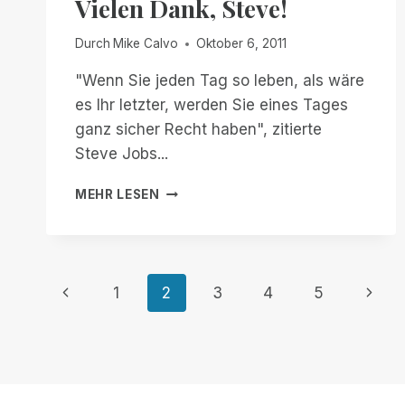
Vielen Dank, Steve!
Durch
Mike Calvo
Oktober 6, 2011
"Wenn Sie jeden Tag so leben, als wäre
es Ihr letzter, werden Sie eines Tages
ganz sicher Recht haben", zitierte
Steve Jobs...
VIELEN
MEHR LESEN
DANK,
STEVE!
Seitennavigation
Vorherige
Nächs
1
2
3
4
5
Seite
Seite