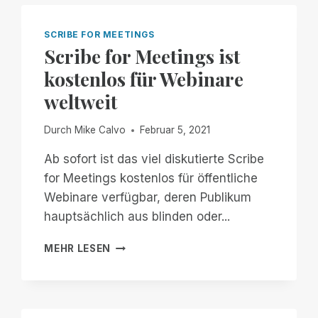
UND
DUMMHEIT:
MEINE
SCRIBE FOR MEETINGS
ERFAHRUNG
Scribe for Meetings ist
MIT
kostenlos für Webinare
DEM
PIT
weltweit
BOSS
1150
Durch
Mike Calvo
Februar 5, 2021
PRO
Ab sofort ist das viel diskutierte Scribe
for Meetings kostenlos für öffentliche
Webinare verfügbar, deren Publikum
hauptsächlich aus blinden oder...
SCRIBE
MEHR LESEN
FOR
MEETINGS
IST
KOSTENLOS