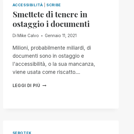
FASE
ACCESSIBILITÀ
|
SCRIBE
BETA
Smettete di tenere in
ED
ostaggio i documenti
È
DISPONIBILE
IN
Di
Mike Calvo
Gennaio 11, 2021
TUTTO
IL
Milioni, probabilmente miliardi, di
MONDO!
documenti sono in ostaggio e
l'accessibilità, o la sua mancanza,
viene usata come riscatto....
SMETTETE
LEGGI DI PIÙ
DI
TENERE
IN
OSTAGGIO
I
DOCUMENTI
SEROTEK