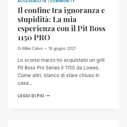
ACCESSIBILITÀ
|
COMMUNITY
Il confine tra ignoranza e
stupidità: La mia
esperienza con il Pit Boss
1150 PRO
Di
Mike Calvo
19 giugno 2021
Lo scorso marzo ho acquistato un grill
Pit Boss Pro Series II 1150 da Lowes.
Come altri, stanco di stare chiuso in
casa...
IL
LEGGI DI PIÙ
CONFINE
TRA
IGNORANZA
E
STUPIDITÀ: