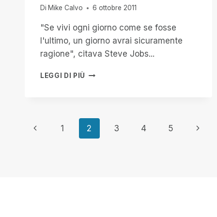
Di
Mike Calvo
6 ottobre 2011
"Se vivi ogni giorno come se fosse
l'ultimo, un giorno avrai sicuramente
ragione", citava Steve Jobs...
GRAZIE
LEGGI DI PIÙ
STEVE!
Navigazione
Pagina
Pagin
1
2
3
4
5
Precedente
succe
pagina