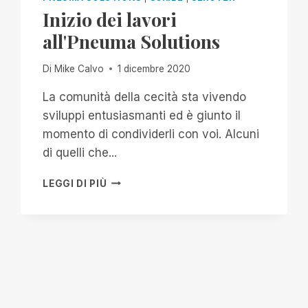
WEBINAR
Inizio dei lavori
IN
all'Pneuma Solutions
TUTTO
IL
MONDO
Di
Mike Calvo
1 dicembre 2020
La comunità della cecità sta vivendo
sviluppi entusiasmanti ed è giunto il
momento di condividerli con voi. Alcuni
di quelli che...
INIZIO
LEGGI DI PIÙ
DEI
LAVORI
ALL'PNEUMA
SOLUTIONS