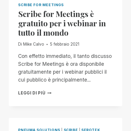
LA
SCRIBE FOR MEETINGS
MIA
Scribe for Meetings è
ESPERIENZA
gratuito per i webinar in
CON
IL
tutto il mondo
PIT
BOSS
Di
Mike Calvo
5 febbraio 2021
1150
PRO
Con effetto immediato, il tanto discusso
Scribe for Meetings è ora disponibile
gratuitamente per i webinar pubblici il
cui pubblico è principalmente...
SCRIBE
LEGGI DI PIÙ
FOR
MEETINGS
È
GRATUITO
PER
I
PNEUMA SOLUTIONS
|
SCRIBE
|
SEROTEK