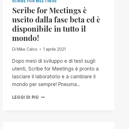
SCRIBE FOR MEETINGS
Scribe for Meetings è
uscito dalla fase beta ed è
disponibile in tutto il
mondo!
Di
Mike Calvo
1 aprile 2021
Dopo mesi di sviluppo e di test sugli
utenti, Scribe for Meetings è pronto a
lasciare il laboratorio e a cambiare il
mondo per sempre! Pneuma...
SCRIBE
LEGGI DI PIÙ
FOR
MEETINGS
È
USCITO
DALLA