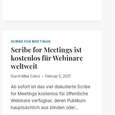
OHIO
STATE
UNIVERSITY
LEGT
DIE
MESSLATTE
FÜR
AKADEMISCHE
SCRIBE FOR MEETINGS
ZUGÄNGLICHKEIT
Scribe for Meetings ist
DURCH
DIE
kostenlos für Webinare
EINFÜHRUNG
weltweit
VON
SCRIBE
Durch
Mike Calvo
Februar 5, 2021
FOR
MEETINGS
Ab sofort ist das viel diskutierte Scribe
HÖHER
for Meetings kostenlos für öffentliche
Webinare verfügbar, deren Publikum
hauptsächlich aus blinden oder...