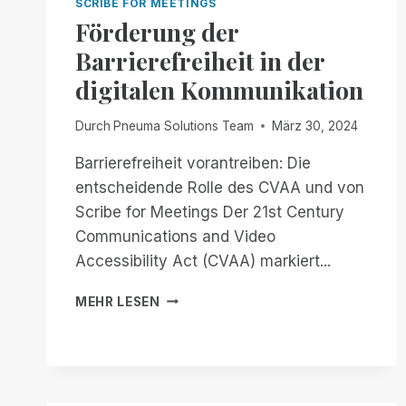
SCRIBE FOR MEETINGS
Förderung der
Barrierefreiheit in der
digitalen Kommunikation
Durch
Pneuma Solutions Team
März 30, 2024
Barrierefreiheit vorantreiben: Die
entscheidende Rolle des CVAA und von
Scribe for Meetings Der 21st Century
Communications and Video
Accessibility Act (CVAA) markiert...
FÖRDERUNG
MEHR LESEN
DER
BARRIEREFREIHEIT
IN
DER
DIGITALEN