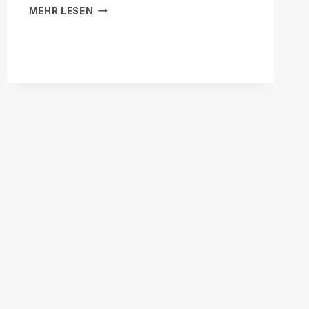
SCRIBE
MEHR LESEN
FOR
MEETINGS
IST
KOSTENLOS
FÜR
WEBINARE
WELTWEIT