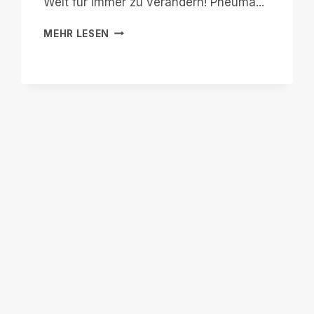
Welt für immer zu verändern! Pneuma...
SCRIBE
MEHR LESEN
FOR
MEETINGS
IST
AUS
DER
BETA-
PHASE
HERAUS
UND
WELTWEIT
VERFÜGBAR!