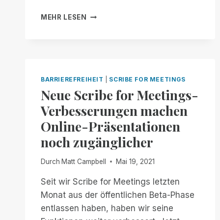
KANADISCHE
MEHR LESEN
ORGANISATIONEN
ARBEITEN
MIT
SCRIBE
FOR
MEETINGS
BARRIEREFREIHEIT
|
SCRIBE FOR MEETINGS
ZUSAMMEN,
Neue Scribe for Meetings-
UM
Verbesserungen machen
BARRIEREFREIHEIT
UND
Online-Präsentationen
INKLUSION
noch zugänglicher
ZU
VERBESSERN
Durch
Matt Campbell
Mai 19, 2021
Seit wir Scribe for Meetings letzten
Monat aus der öffentlichen Beta-Phase
entlassen haben, haben wir seine