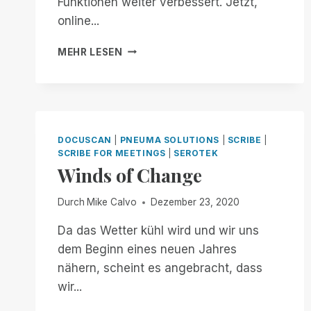
Funktionen weiter verbessert. Jetzt,
online...
NEUE
MEHR LESEN
SCRIBE
FOR
MEETINGS-
VERBESSERUNGEN
MACHEN
ONLINE-
DOCUSCAN
|
PNEUMA SOLUTIONS
|
SCRIBE
|
PRÄSENTATIONEN
SCRIBE FOR MEETINGS
|
SEROTEK
NOCH
Winds of Change
ZUGÄNGLICHER
Durch
Mike Calvo
Dezember 23, 2020
Da das Wetter kühl wird und wir uns
dem Beginn eines neuen Jahres
nähern, scheint es angebracht, dass
wir...