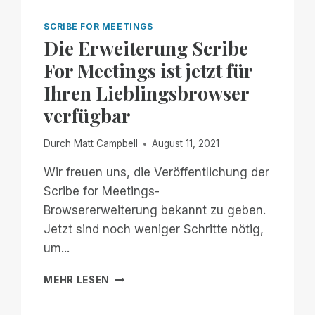
SCRIBE
FOR
SCRIBE FOR MEETINGS
MEETINGS:
Die Erweiterung Scribe
KOSTENLOS
For Meetings ist jetzt für
FÜR
GLOBALE
Ihren Lieblingsbrowser
WEBINARE!
verfügbar
Durch
Matt Campbell
August 11, 2021
Wir freuen uns, die Veröffentlichung der
Scribe for Meetings-
Browsererweiterung bekannt zu geben.
Jetzt sind noch weniger Schritte nötig,
um...
DIE
MEHR LESEN
ERWEITERUNG
SCRIBE