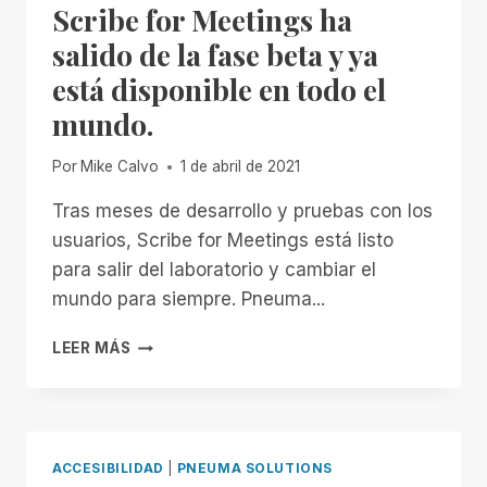
Scribe for Meetings ha
ESTUPIDEZ:
MI
salido de la fase beta y ya
EXPERIENCIA
está disponible en todo el
CON
EL
mundo.
PIT
BOSS
Por
Mike Calvo
1 de abril de 2021
1150
PRO
Tras meses de desarrollo y pruebas con los
usuarios, Scribe for Meetings está listo
para salir del laboratorio y cambiar el
mundo para siempre. Pneuma...
SCRIBE
LEER MÁS
FOR
MEETINGS
HA
SALIDO
DE
ACCESIBILIDAD
|
PNEUMA SOLUTIONS
LA