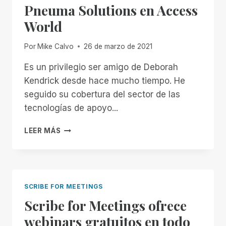
Pneuma Solutions en Access
FASE
BETA
World
Y
YA
Por
Mike Calvo
26 de marzo de 2021
ESTÁ
DISPONIBLE
Es un privilegio ser amigo de Deborah
EN
Kendrick desde hace mucho tiempo. He
TODO
EL
seguido su cobertura del sector de las
MUNDO.
tecnologías de apoyo...
PNEUMA
LEER MÁS
SOLUTIONS
EN
ACCESS
WORLD
SCRIBE FOR MEETINGS
Scribe for Meetings ofrece
webinars gratuitos en todo