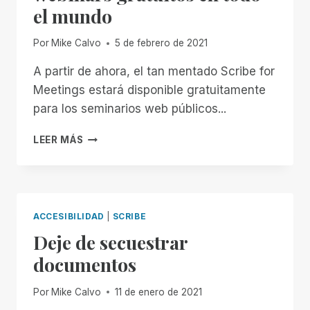
el mundo
Por
Mike Calvo
5 de febrero de 2021
A partir de ahora, el tan mentado Scribe for
Meetings estará disponible gratuitamente
para los seminarios web públicos...
SCRIBE
LEER MÁS
FOR
MEETINGS
OFRECE
WEBINARS
GRATUITOS
ACCESIBILIDAD
|
SCRIBE
EN
Deje de secuestrar
TODO
EL
documentos
MUNDO
Por
Mike Calvo
11 de enero de 2021