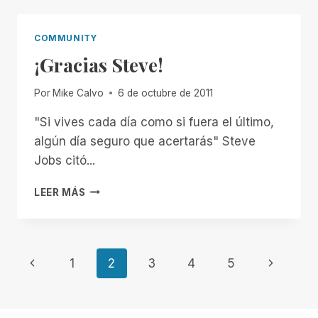
EL
COMPROMISO
ALTERNATIVO
COMMUNITY
¡Gracias Steve!
Por
Mike Calvo
6 de octubre de 2011
"Si vives cada día como si fuera el último,
algún día seguro que acertarás" Steve
Jobs citó...
¡GRACIAS
LEER MÁS
STEVE!
Navegación
Página
Siguiente
1
2
3
4
5
anterior
página
de