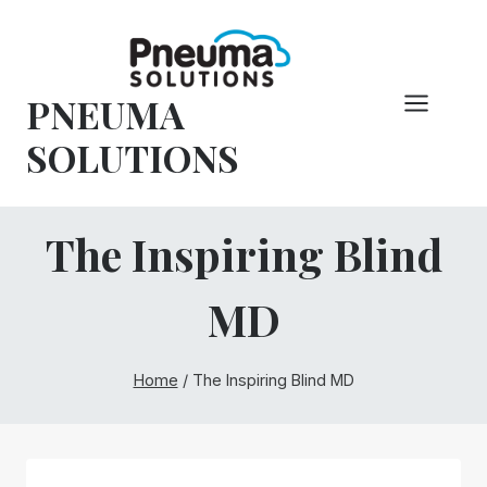
Pular
para
o
PNEUMA
conteúdo
SOLUTIONS
The Inspiring Blind
MD
Home
/
The Inspiring Blind MD