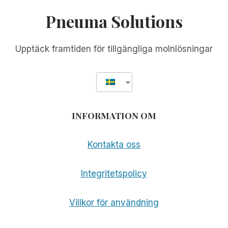
ONLINE-
Pneuma Solutions
PRESENTATIONER
ÄNNU
MER
Upptäck framtiden för tillgängliga molnlösningar
TILLGÄNGLIGA
INFORMATION OM
Kontakta oss
Integritetspolicy
Villkor för användning