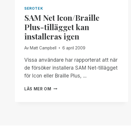
SEROTEK
SAM Net Icon/Braille
Plus-tillägget kan
installeras igen
Av
Matt Campbell
6 april 2009
Vissa användare har rapporterat att när
de försöker installera SAM Net-tillägget
för Icon eller Braille Plus, ...
SAM
LÄS MER OM
NET
ICON/BRAILLE
PLUS-
TILLÄGGET
KAN
INSTALLERAS
IGEN