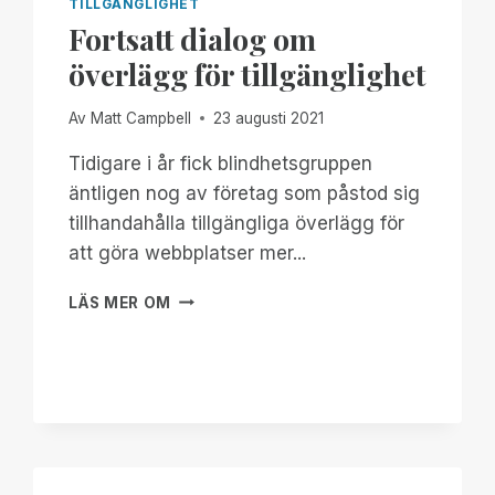
TILLGÄNGLIGHET
Fortsatt dialog om
överlägg för tillgänglighet
Av
Matt Campbell
23 augusti 2021
Tidigare i år fick blindhetsgruppen
äntligen nog av företag som påstod sig
tillhandahålla tillgängliga överlägg för
att göra webbplatser mer...
FORTSATT
LÄS MER OM
DIALOG
OM
ÖVERLÄGG
FÖR
TILLGÄNGLIGHET