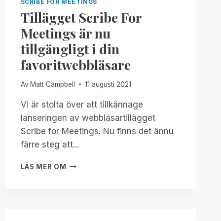
SCRIBE FOR MEETINGS
Tillägget Scribe For
Meetings är nu
tillgängligt i din
favoritwebbläsare
Av
Matt Campbell
11 augusti 2021
Vi är stolta över att tillkännage
lanseringen av webbläsartillägget
Scribe for Meetings. Nu finns det ännu
färre steg att...
TILLÄGGET
LÄS MER OM
SCRIBE
FOR
MEETINGS
ÄR
NU