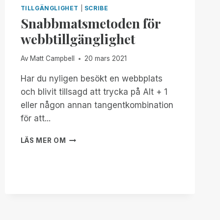
TILLGÄNGLIGT
TILLGÄNGLIGHET
|
SCRIBE
I
Snabbmatsmetoden för
DIN
webbtillgänglighet
FAVORITWEBBLÄSARE
Av
Matt Campbell
20 mars 2021
Har du nyligen besökt en webbplats
och blivit tillsagd att trycka på Alt + 1
eller någon annan tangentkombination
för att...
SNABBMATSMETODEN
LÄS MER OM
FÖR
WEBBTILLGÄNGLIGHET