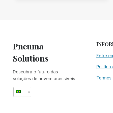
DO
SCRIBE
FOR
MEETINGS
TORNAM
AS
APRESENTAÇÕES
ON-
Pneuma
INFO
LINE
AINDA
Solutions
Entre e
MAIS
ACESSÍVEIS
Política
Descubra o futuro das
Termos 
soluções de nuvem acessíveis