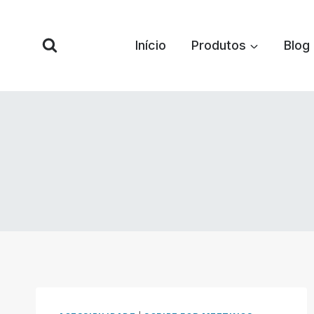
Pular
para
Início
Produtos
Blog
o
conteúdo