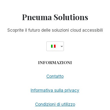
SCRIBE
FOR
MEETINGS
Pneuma Solutions
RENDONO
ANCORA
PIÙ
Scoprite il futuro delle soluzioni cloud accessibili
ACCESSIBILI
LE
PRESENTAZIONI
ONLINE
INFORMAZIONI
Contatto
Informativa sulla privacy
Condizioni di utilizzo