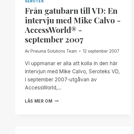
SEROTEK
Från gatubarn till VD: En
intervju med Mike Calvo -
AccessWorld® -
september 2007
Av
Pneuma Solutions Team
12 september 2007
Vi uppmanar er alla att kolla in den här
intervjun med Mike Calvo, Seroteks VD,
i september 2007-utgåvan av
AccessWorld,...
FRÅN
LÄS MER OM
GATUBARN
TILL
VD:
EN
INTERVJU