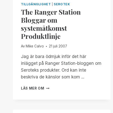
MED
TILLGÄNGLIGHET
|
SEROTEK
MIKE
The Ranger Station
CALVO
Bloggar om
-
ACCESSWORLD®
systemåtkomst
-
Produktlinje
SEPTEMBER
2007
Av
Mike Calvo
21 juli 2007
Jag är bara ödmjuk inför det här
inlägget på Ranger Station-bloggen om
Seroteks produkter. Ord kan inte
beskriva de känslor som kom ...
THE
LÄS MER OM
RANGER
STATION
BLOGGAR
OM