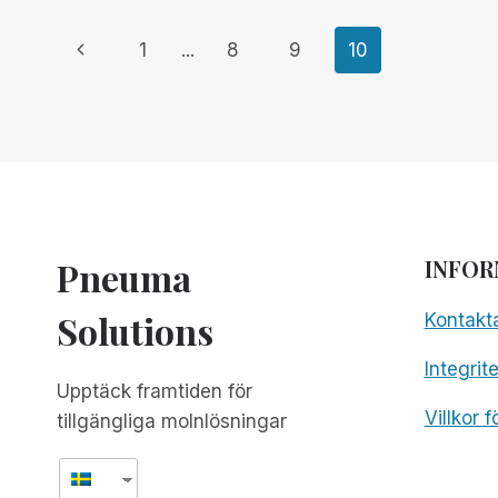
Page
Previous
1
...
8
9
10
Page
navigation
Pneuma
INFOR
Solutions
Kontakt
Integrit
Upptäck framtiden för
Villkor 
tillgängliga molnlösningar