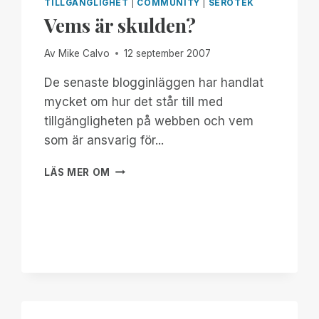
TILLGÄNGLIGHET
|
COMMUNITY
|
SEROTEK
Vems är skulden?
Av
Mike Calvo
12 september 2007
De senaste blogginläggen har handlat
mycket om hur det står till med
tillgängligheten på webben och vem
som är ansvarig för...
VEMS
LÄS MER OM
ÄR
SKULDEN?