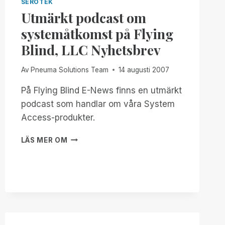
SEROTEK
Utmärkt podcast om
systemåtkomst på Flying
Blind, LLC Nyhetsbrev
Av
Pneuma Solutions Team
14 augusti 2007
På Flying Blind E-News finns en utmärkt
podcast som handlar om våra System
Access-produkter.
UTMÄRKT
LÄS MER OM
PODCAST
OM
SYSTEMÅTKOMST
PÅ
FLYING
BLIND,
LLC
NYHETSBREV