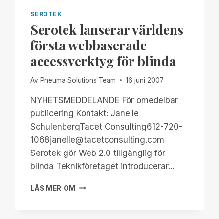
SEROTEK
Serotek lanserar världens
första webbaserade
accessverktyg för blinda
Av
Pneuma Solutions Team
16 juni 2007
NYHETSMEDDELANDE För omedelbar
publicering Kontakt: Janelle
SchulenbergTacet Consulting612-720-
1068janelle@tacetconsulting.com
Serotek gör Web 2.0 tillgänglig för
blinda Teknikföretaget introducerar...
SEROTEK
LÄS MER OM
LANSERAR
VÄRLDENS
FÖRSTA