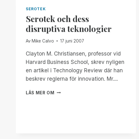
SYSTEMÅTKOMST
PRODUKTLINJE
SEROTEK
Serotek och dess
disruptiva teknologier
Av
Mike Calvo
17 juni 2007
Clayton M. Christiansen, professor vid
Harvard Business School, skrev nyligen
en artikel i Technology Review där han
beskrev reglerna för innovation. Mr....
SEROTEK
LÄS MER OM
OCH
DESS
DISRUPTIVA
TEKNOLOGIER