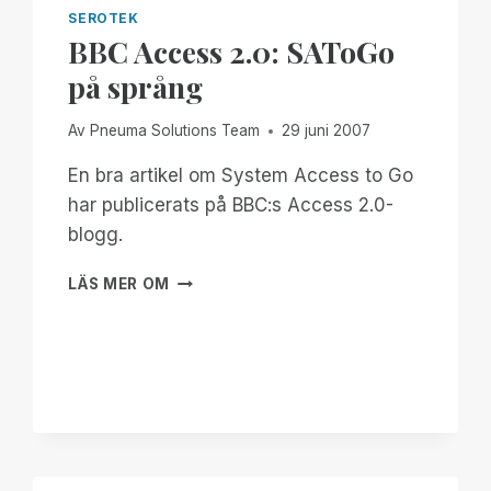
SEROTEK
BBC Access 2.0: SAToGo
på språng
Av
Pneuma Solutions Team
29 juni 2007
En bra artikel om System Access to Go
har publicerats på BBC:s Access 2.0-
blogg.
BBC
LÄS MER OM
ACCESS
2.0:
SATOGO
PÅ
SPRÅNG