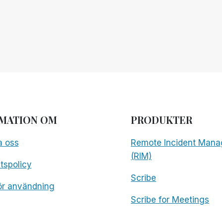
WEBBASERADE
ACCESSVERKTYG
FÖR
BLINDA
MATION OM
PRODUKTER
a oss
Remote Incident Mana
(RIM)
etspolicy
Scribe
för användning
Scribe for Meetings