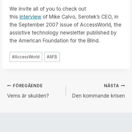
We invite all of you to check out
this
interview
of Mike Calvo, Serotek’s CEO, in
the September 2007 issue of AccessWorld, the
assistive technology newsletter published by
the American Foundation for the Blind.
Inlägg
#
AccessWorld
#
AFB
Taggar:
Inläggsnavigering
FÖREGÅENDE
NÄSTA
Vems är skulden?
Den kommande krisen