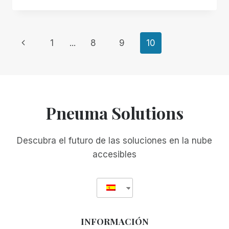
LA
APARICIÓN
DE
Navegación
Página
1
...
8
9
10
MIKE
CALVO
anterior
de
EN
EL
COMPUTER
página
AMERICA
Pneuma Solutions
TECHNOLOGY
SHOW
Descubra el futuro de las soluciones en la nube
accesibles
INFORMACIÓN