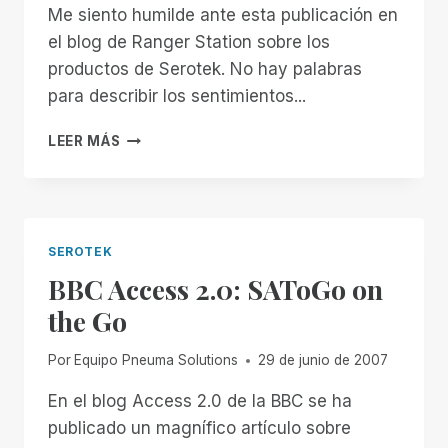
Me siento humilde ante esta publicación en
el blog de Ranger Station sobre los
productos de Serotek. No hay palabras
para describir los sentimientos...
BLOGS
LEER MÁS
DE
THE
RANGER
STATION
SOBRE
SEROTEK
LA
BBC Access 2.0: SAToGo on
LÍNEA
DE
the Go
PRODUCTOS
SYSTEM
Por
Equipo Pneuma Solutions
29 de junio de 2007
ACCESS
En el blog Access 2.0 de la BBC se ha
publicado un magnífico artículo sobre