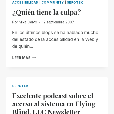
ACCESIBILIDAD
|
COMMUNITY
|
SEROTEK
DIRECTOR
¿Quién tiene la culpa?
GENERAL:
ENTREVISTA
CON
Por
Mike Calvo
12 septiembre 2007
MIKE
CALVO
En los últimos blogs se ha hablado mucho
-
del estado de la accesibilidad en la Web y
ACCESSWORLD®
de quién...
-
SEPTIEMBRE
¿QUIÉN
LEER MÁS
DE
TIENE
2007
LA
CULPA?
SEROTEK
Excelente podcast sobre el
acceso al sistema en Flying
Blind, LLC Newsletter