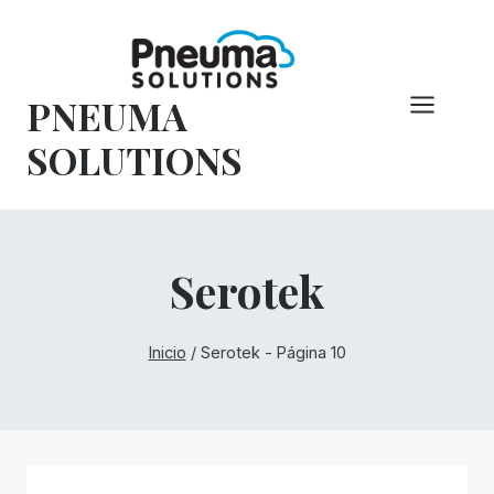
Saltar
al
Contenido
PNEUMA
SOLUTIONS
Serotek
Inicio
/
Serotek
- Página 10