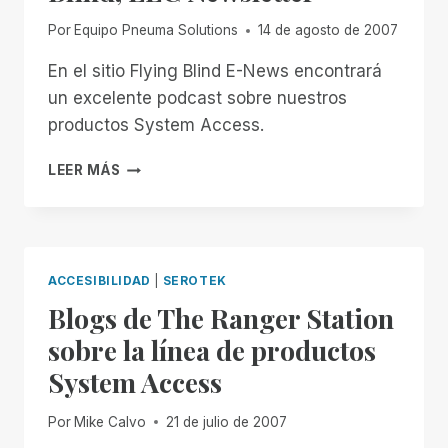
Por
Equipo Pneuma Solutions
14 de agosto de 2007
En el sitio Flying Blind E-News encontrará
un excelente podcast sobre nuestros
productos System Access.
EXCELENTE
LEER MÁS
PODCAST
SOBRE
EL
ACCESO
AL
ACCESIBILIDAD
|
SEROTEK
SISTEMA
Blogs de The Ranger Station
EN
FLYING
sobre la línea de productos
BLIND,
System Access
LLC
NEWSLETTER
Por
Mike Calvo
21 de julio de 2007