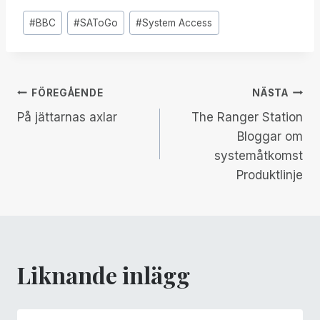
Inlägg
#
BBC
#
SAToGo
#
System Access
Taggar:
Inläggsnavigering
FÖREGÅENDE
NÄSTA
På jättarnas axlar
The Ranger Station
Bloggar om
systemåtkomst
Produktlinje
Liknande inlägg