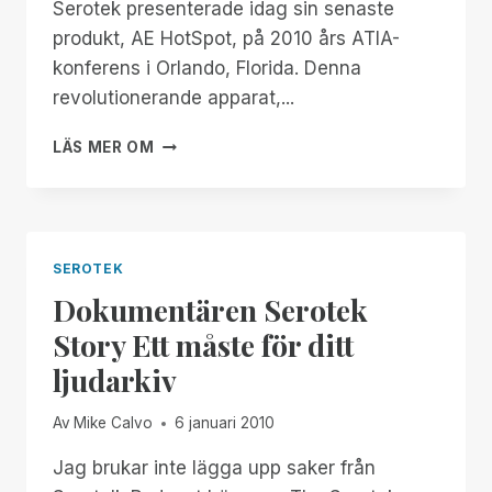
Serotek presenterade idag sin senaste
produkt, AE HotSpot, på 2010 års ATIA-
konferens i Orlando, Florida. Denna
revolutionerande apparat,...
AE
LÄS MER OM
HOTSPOT-
APPARATEN
GÖR
LOKALA
EVENEMANG
SEROTEK
TILLGÄNGLIGA
Dokumentären Serotek
Story Ett måste för ditt
ljudarkiv
Av
Mike Calvo
6 januari 2010
Jag brukar inte lägga upp saker från