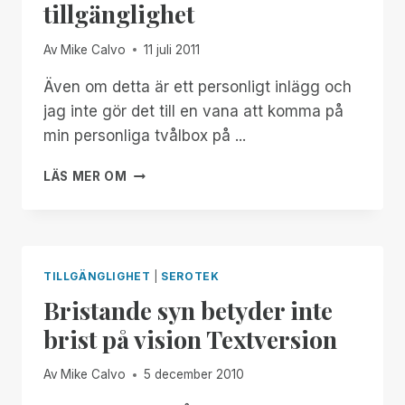
tillgänglighet
Av
Mike Calvo
11 juli 2011
Även om detta är ett personligt inlägg och
jag inte gör det till en vana att komma på
min personliga tvålbox på ...
ÄNNU
LÄS MER OM
ETT
SLAG
I
ANSIKTET
FÖR
TILLGÄNGLIGHET
|
SEROTEK
TILLGÄNGLIGHET
Bristande syn betyder inte
brist på vision Textversion
Av
Mike Calvo
5 december 2010