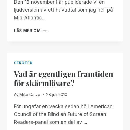
Den 12 november i år publicerade vi en
ljudversion av ett huvudtal som jag höll på
Mid-Atlantic...
BRISTANDE
LÄS MER OM
SYN
BETYDER
INTE
BRIST
PÅ
SEROTEK
VISION
Vad är egentligen framtiden
TEXTVERSION
för skärmläsare?
Av
Mike Calvo
28 juli 2010
För ungefär en vecka sedan höll American
Council of the Blind en Future of Screen
Readers-panel som en del av ...