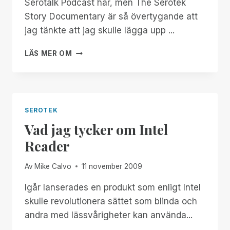
Serotalk Podcast här, men The Serotek
Story Documentary är så övertygande att
jag tänkte att jag skulle lägga upp ...
DOKUMENTÄREN
LÄS MER OM
SEROTEK
STORY
ETT
MÅSTE
FÖR
SEROTEK
DITT
Vad jag tycker om Intel
LJUDARKIV
Reader
Av
Mike Calvo
11 november 2009
Igår lanserades en produkt som enligt Intel
skulle revolutionera sättet som blinda och
andra med lässvårigheter kan använda...