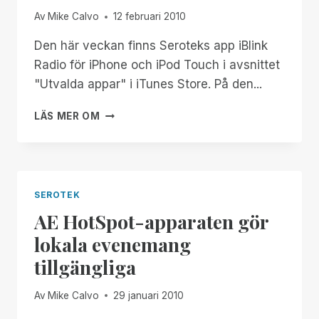
Av
Mike Calvo
12 februari 2010
Den här veckan finns Seroteks app iBlink
Radio för iPhone och iPod Touch i avsnittet
"Utvalda appar" i iTunes Store. På den...
EN
LÄS MER OM
HISTORISKT
VIKTIG
DAG
FÖR
BLINDA
SEROTEK
AE HotSpot-apparaten gör
lokala evenemang
tillgängliga
Av
Mike Calvo
29 januari 2010