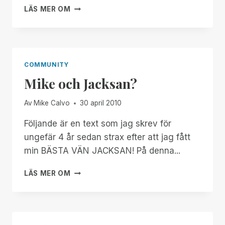
VAD
LÄS MER OM
ÄR
EGENTLIGEN
FRAMTIDEN
FÖR
SKÄRMLÄSARE?
COMMUNITY
Mike och Jacksan?
Av
Mike Calvo
30 april 2010
Följande är en text som jag skrev för
ungefär 4 år sedan strax efter att jag fått
min BÄSTA VÄN JACKSAN! På denna...
MIKE
LÄS MER OM
OCH
JACKSAN?