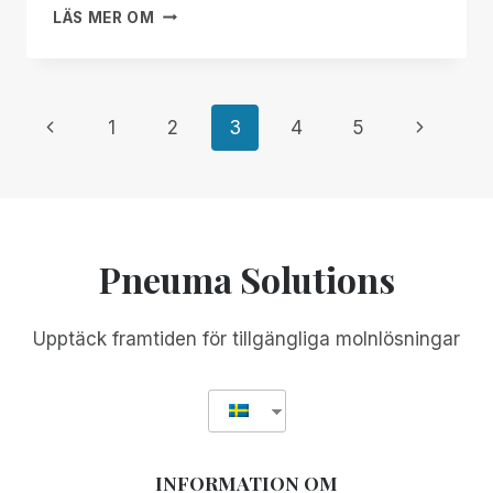
VAD
LÄS MER OM
JAG
TYCKER
OM
INTEL
Page
Previous
Next
1
2
3
4
5
READER
Page
Page
navigation
Pneuma Solutions
Upptäck framtiden för tillgängliga molnlösningar
INFORMATION OM