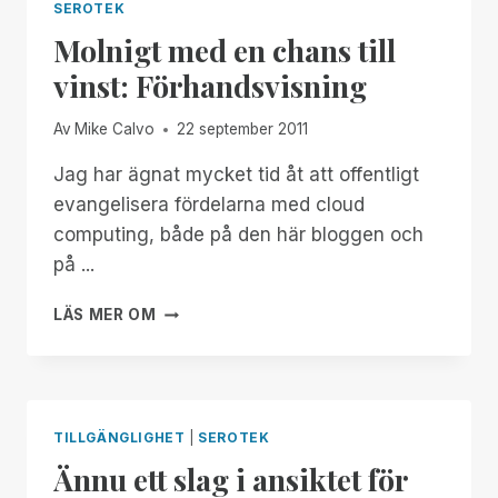
SEROTEK
Molnigt med en chans till
vinst: Förhandsvisning
Av
Mike Calvo
22 september 2011
Jag har ägnat mycket tid åt att offentligt
evangelisera fördelarna med cloud
computing, både på den här bloggen och
på ...
MOLNIGT
LÄS MER OM
MED
EN
CHANS
TILL
VINST:
TILLGÄNGLIGHET
|
SEROTEK
FÖRHANDSVISNING
Ännu ett slag i ansiktet för