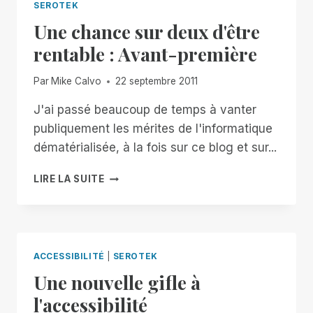
SEROTEK
Une chance sur deux d'être
rentable : Avant-première
Par
Mike Calvo
22 septembre 2011
J'ai passé beaucoup de temps à vanter
publiquement les mérites de l'informatique
dématérialisée, à la fois sur ce blog et sur...
UNE
LIRE LA SUITE
CHANCE
SUR
DEUX
D'ÊTRE
RENTABLE
ACCESSIBILITÉ
|
SEROTEK
:
Une nouvelle gifle à
AVANT-
PREMIÈRE
l'accessibilité