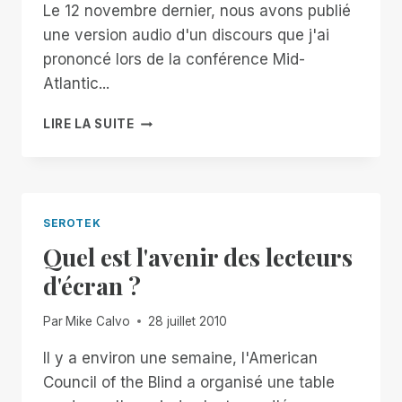
Le 12 novembre dernier, nous avons publié
une version audio d'un discours que j'ai
prononcé lors de la conférence Mid-
Atlantic...
L'ABSENCE
LIRE LA SUITE
DE
VUE
NE
SIGNIFIE
PAS
SEROTEK
L'ABSENCE
Quel est l'avenir des lecteurs
DE
VISION
d'écran ?
VERSION
TEXTE
Par
Mike Calvo
28 juillet 2010
Il y a environ une semaine, l'American
Council of the Blind a organisé une table