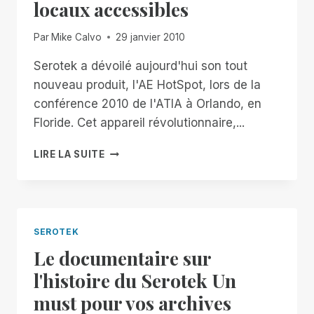
locaux accessibles
Par
Mike Calvo
29 janvier 2010
Serotek a dévoilé aujourd'hui son tout
nouveau produit, l'AE HotSpot, lors de la
conférence 2010 de l'ATIA à Orlando, en
Floride. Cet appareil révolutionnaire,...
L'APPAREIL
LIRE LA SUITE
AE
HOTSPOT
RENDRA
LES
ÉVÉNEMENTS
SEROTEK
LOCAUX
Le documentaire sur
ACCESSIBLES
l'histoire du Serotek Un
must pour vos archives