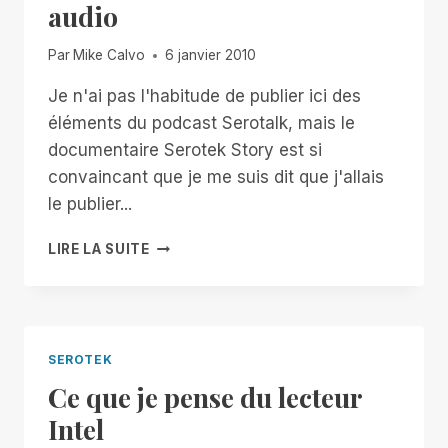
audio
Par
Mike Calvo
6 janvier 2010
Je n'ai pas l'habitude de publier ici des
éléments du podcast Serotalk, mais le
documentaire Serotek Story est si
convaincant que je me suis dit que j'allais
le publier...
LE
LIRE LA SUITE
DOCUMENTAIRE
SUR
L'HISTOIRE
DU
SEROTEK
SEROTEK
UN
Ce que je pense du lecteur
MUST
POUR
Intel
VOS