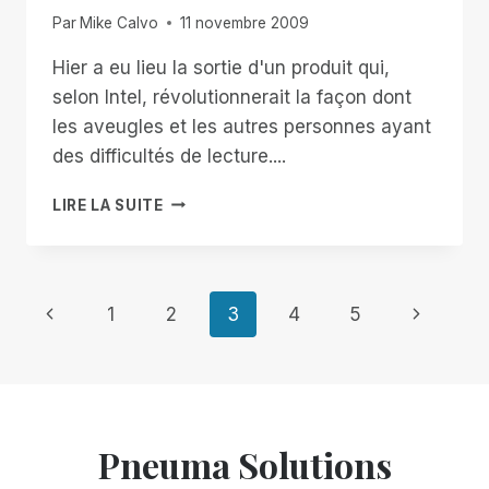
ARCHIVES
Par
Mike Calvo
11 novembre 2009
AUDIO
Hier a eu lieu la sortie d'un produit qui,
selon Intel, révolutionnerait la façon dont
les aveugles et les autres personnes ayant
des difficultés de lecture....
CE
LIRE LA SUITE
QUE
JE
PENSE
DU
Navigation
Page
Page
1
2
3
4
5
LECTEUR
INTEL
précédente
suivante
de
page
Pneuma Solutions