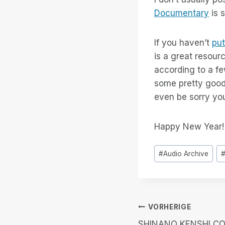
Documentary
is s
If you haven’t
put
is a great resour
according to a fe
some pretty good
even be sorry you
Happy New Year!
Post
#
Audio Archive
Tags:
Beitrags-
VORHERIGE
SHINANO KENSHI CO