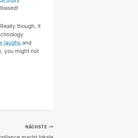
 biased!
Really though, it
technology
ew laughs
and
y, you might not
NÄCHSTE
ppliance macht lokale