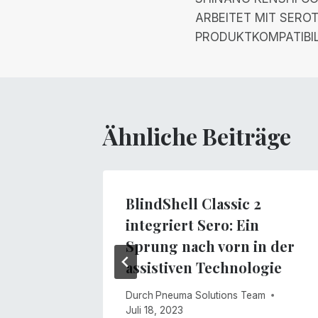
Navigation
ARBEITET MIT SERO
PRODUKTKOMPATIBIL
Ähnliche Beiträge
ero!
BlindShell Classic 2
integriert Sero: Ein
am
Sprung nach vorn in der
assistiven Technologie
Durch
Pneuma Solutions Team
Juli 18, 2023