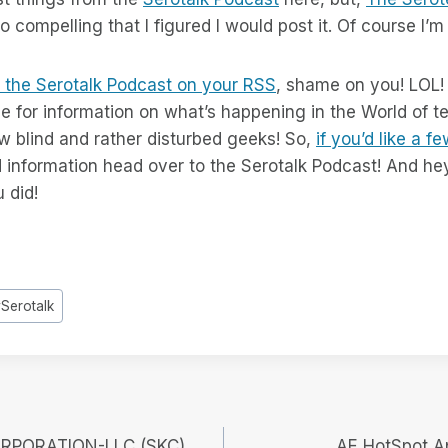
o compelling that I figured I would post it. Of course I’m
 the Serotalk Podcast on your RSS
, shame on you! LOL! 
ce for information on what’s happening in the World of 
w blind and rather disturbed geeks! So,
if you’d like a f
 information head over to the Serotalk Podcast! And he
 did!
#
Serotalk
RPORATION-LLC (SKC)
AE HotSpot A