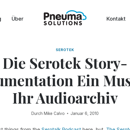
g
Über
Kontakt
SEROTEK
Die Serotek Story-
mentation Ein Mus
Ihr Audioarchiv
Durch
Mike Calvo
Januar 6, 2010
ost things from the
Serotalk Podcast
here, but,
The Serot