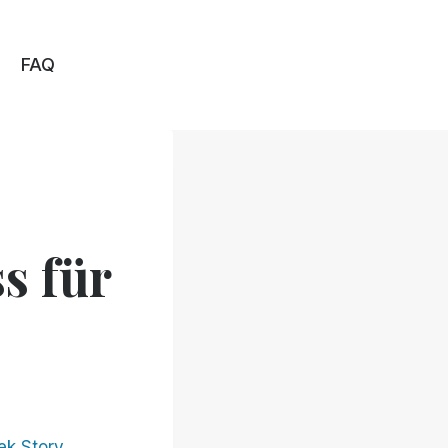
FAQ
s für
ek Story