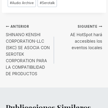
Etiquetas
#
Audio Archive
#
Serotalk
de
la
entrada:
Navegación
ANTERIOR
SIGUIENTE
SHINANO KENSHI
AE HotSpot hará
de
CORPORATION-LLC
accesibles los
(SKC) SE ASOCIA CON
eventos locales
entradas
SEROTEK
CORPORATION PARA
LA COMPATIBILIDAD
DE PRODUCTOS
Publicaciones Similares