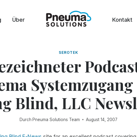
g
Über
Kontakt
SEROTEK
ezeichneter Podcas
ema Systemzugang 
ng Blind, LLC Newsl
Durch
Pneuma Solutions Team
August 14, 2007
ying Blind E-News
site for an excellent podcast coverin