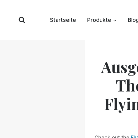
Zum
Inhalt
Startseite
Produkte
Blo
springen
Ausg
Th
Flyi
Check out the
Fl