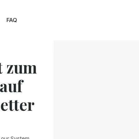
FAQ
t zum
auf
etter
g our System