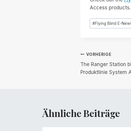
Access products.
Post
#
Flying Blind E-New
Tags:
Beitrags-
VORHERIGE
The Ranger Station b
Navigation
Produktlinie System 
Ähnliche Beiträge