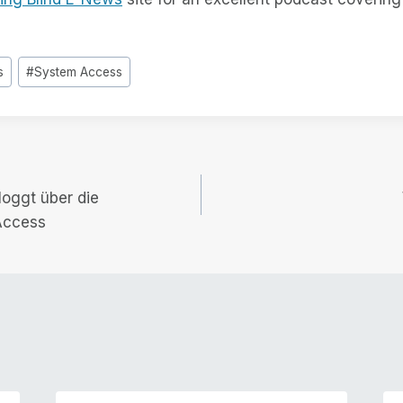
s
#
System Access
loggt über die
Access