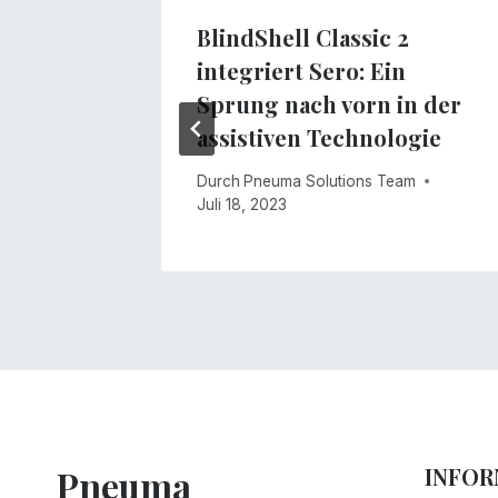
t die
BlindShell Classic 2
integriert Sero: Ein
Sprung nach vorn in der
am
assistiven Technologie
Durch
Pneuma Solutions Team
Juli 18, 2023
Pneuma
INFOR