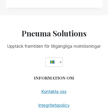
DESIGN
FRAMFÖR
TILLFÄLLIG
TILLGÄNGLIGHET:
VARFÖR
DIN
Pneuma Solutions
BEFINTLIGA
FJÄRRSKRIVBORDSLÖSNING
KANSKE
Upptäck framtiden för tillgängliga molnlösningar
INTE
FUNGERAR
SÅ
BRA
SOM
DU
INFORMATION OM
TROR
Kontakta oss
Integritetspolicy