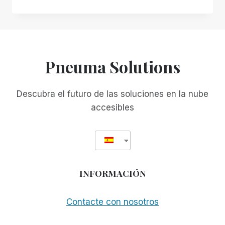
INCLUSIVO
EN
LUGAR
DE
ACCESIBILIDAD
INCIDENTAL:
Pneuma Solutions
POR
QUÉ
SU
Descubra el futuro de las soluciones en la nube
ACTUAL
accesibles
SOLUCIÓN
DE
ESCRITORIO
REMOTO
PUEDE
NO
INFORMACIÓN
ESTAR
SIRVIÉNDOLE
TAN
Contacte con nosotros
BIEN
COMO
CREE