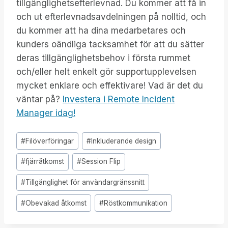
tillgänglighetsefterlevnad. Du kommer att få in
och ut efterlevnadsavdelningen på nolltid, och
du kommer att ha dina medarbetares och
kunders oändliga tacksamhet för att du sätter
deras tillgänglighetsbehov i första rummet
och/eller helt enkelt gör supportupplevelsen
mycket enklare och effektivare! Vad är det du
väntar på?
Investera i Remote Incident
Manager idag!
Inlägg
#
Filöverföringar
#
Inkluderande design
Taggar:
#
fjärråtkomst
#
Session Flip
#
Tillgänglighet för användargränssnitt
#
Obevakad åtkomst
#
Röstkommunikation