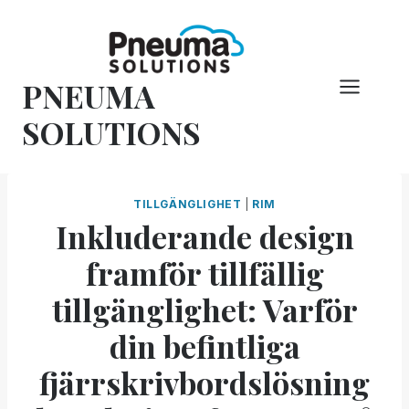
Hoppa
till
innehåll
PNEUMA
SOLUTIONS
TILLGÄNGLIGHET
|
RIM
Inkluderande design
framför tillfällig
tillgänglighet: Varför
din befintliga
fjärrskrivbordslösning