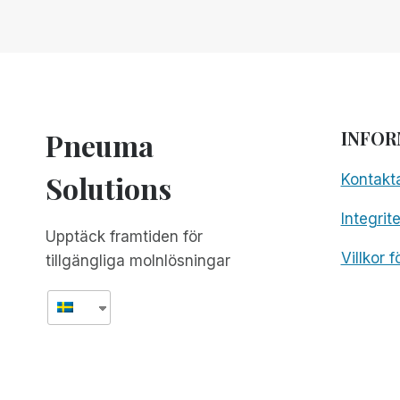
GLOBALT!
FREE
FOR
ALL!
Pneuma
INFOR
Solutions
Kontakt
Integrit
Upptäck framtiden för
Villkor 
tillgängliga molnlösningar