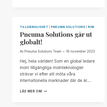
NOW
THROUGH
THE
END
OF
THE
TILLGÄNGLIGHET
|
PNEUMA SOLUTIONS
|
RIM
MONTH:
Pneuma Solutions går ut
EXPERIENCE
globalt!
UNMATCHED
INDEPENDENCE
IN
Av
Pneuma Solutions Team
16 november 2023
THE
FIELD
Hej, hela världen! Som en global ledare
OF
inom tillgängliga molnteknologier
REMOTE
strävar vi efter att möta våra
DESKTOP
internationella marknader där de är....
ACCESS
WITH
PNEUMA
A
LÄS MER OM
SOLUTIONS
REMOTE
GÅR
INCIDENT
UT
MANAGER