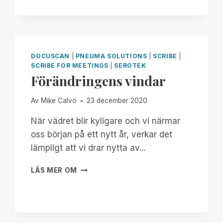
NOW
THROUGH
THE
18TH:
EXPERIENCE
UNMATCHED
DOCUSCAN
|
PNEUMA SOLUTIONS
|
SCRIBE
|
INDEPENDENCE
SCRIBE FOR MEETINGS
|
SEROTEK
IN
Förändringens vindar
THE
FIELD
Av
Mike Calvo
23 december 2020
OF
REMOTE
När vädret blir kyligare och vi närmar
DESKTOP
oss början på ett nytt år, verkar det
ACCESS
lämpligt att vi drar nytta av...
WITH
A
FÖRÄNDRINGENS
REMOTE
LÄS MER OM
VINDAR
INCIDENT
MANAGER
FREE
FOR
ALL!