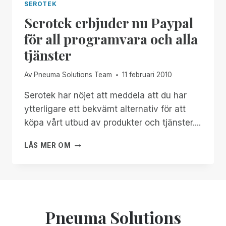
SEROTEK
Serotek erbjuder nu Paypal
för all programvara och alla
tjänster
Av
Pneuma Solutions Team
11 februari 2010
Serotek har nöjet att meddela att du har
ytterligare ett bekvämt alternativ för att
köpa vårt utbud av produkter och tjänster....
SEROTEK
LÄS MER OM
ERBJUDER
NU
PAYPAL
FÖR
ALL
PROGRAMVARA
Pneuma Solutions
OCH