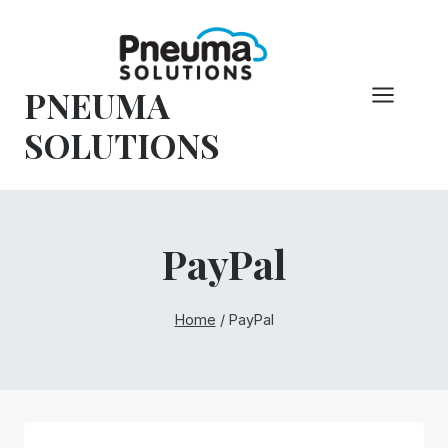
Pular
para
o
PNEUMA
conteúdo
SOLUTIONS
PayPal
Home
/
PayPal