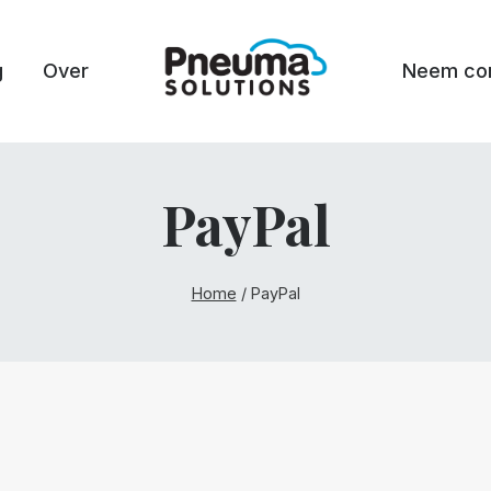
g
Over
Neem con
PayPal
Home
/
PayPal