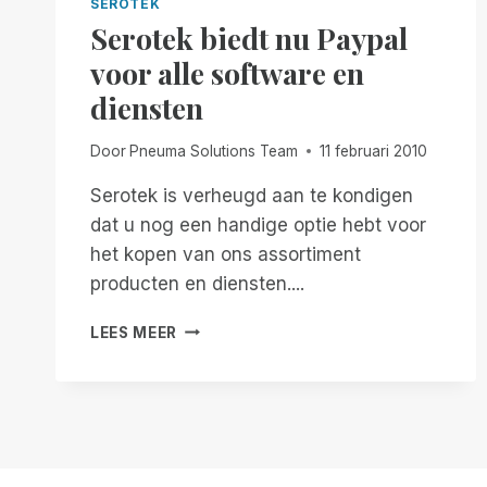
SEROTEK
Serotek biedt nu Paypal
voor alle software en
diensten
Door
Pneuma Solutions Team
11 februari 2010
Serotek is verheugd aan te kondigen
dat u nog een handige optie hebt voor
het kopen van ons assortiment
producten en diensten....
SEROTEK
LEES MEER
BIEDT
NU
PAYPAL
VOOR
ALLE
SOFTWARE
EN