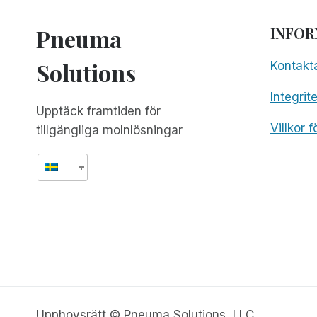
Pneuma
INFOR
Solutions
Kontakt
Integrit
Upptäck framtiden för
Villkor 
tillgängliga molnlösningar
Upphovsrätt © Pneuma Solutions, LLC