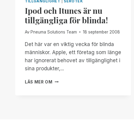
TILLGÄNGLIGHET
|
SEROTEK
Ipod och Itunes är nu
tillgängliga för blinda!
Av
Pneuma Solutions Team
18 september 2008
Det här var en viktig vecka för blinda
människor. Apple, ett företag som länge
har ignorerat behovet av tillgänglighet i
sina produkter,...
IPOD
LÄS MER OM
OCH
ITUNES
ÄR
NU
TILLGÄNGLIGA
FÖR
BLINDA!