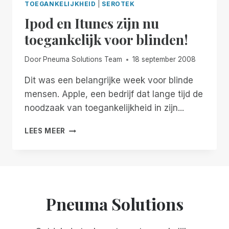
TOEGANKELIJKHEID
|
SEROTEK
Ipod en Itunes zijn nu
toegankelijk voor blinden!
Door
Pneuma Solutions Team
18 september 2008
Dit was een belangrijke week voor blinde
mensen. Apple, een bedrijf dat lange tijd de
noodzaak van toegankelijkheid in zijn...
IPOD
LEES MEER
EN
ITUNES
ZIJN
NU
TOEGANKELIJK
VOOR
Pneuma Solutions
BLINDEN!