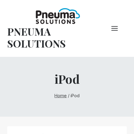
Vai
al
contenuto
PNEUMA
SOLUTIONS
iPod
Home
/
iPod