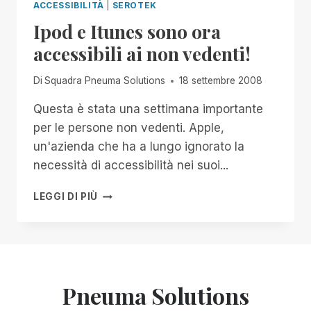
ACCESSIBILITÀ
|
SEROTEK
Ipod e Itunes sono ora
accessibili ai non vedenti!
Di
Squadra Pneuma Solutions
18 settembre 2008
Questa è stata una settimana importante
per le persone non vedenti. Apple,
un'azienda che ha a lungo ignorato la
necessità di accessibilità nei suoi...
IPOD
LEGGI DI PIÙ
E
ITUNES
SONO
ORA
ACCESSIBILI
AI
Pneuma Solutions
NON
VEDENTI!