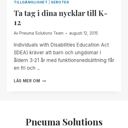
TILLGÄNGLIGHET
|
SEROTEK
Ta tag i dina nycklar till K-
12
Av
Pneuma Solutions Team
augusti 12, 2015
Individuals with Disabilities Education Act
(IDEA) kräver att barn och ungdomar i
åldern 3-21 år med funktionsnedsättning får
en fri och ...
TA
LÄS MER OM
TAG
I
DINA
NYCKLAR
TILL
K-
Pneuma Solutions
12