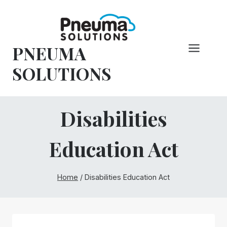
Pular
para
o
PNEUMA
conteúdo
SOLUTIONS
Disabilities
Education Act
Home
/
Disabilities Education Act