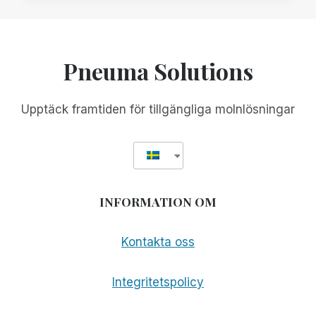
MED
SCRIBE
FOR
MEETINGS
Pneuma Solutions
FÖR
ATT
ÖKA
Upptäck framtiden för tillgängliga molnlösningar
TILLGÄNGLIGHETEN
OCH
INKLUDERINGEN
INFORMATION OM
Kontakta oss
Integritetspolicy