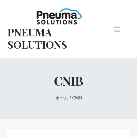
コ
ン
テ
PNEUMA
ン
ツ
SOLUTIONS
へ
ス
キ
ッ
CNIB
プ
ホーム
/
CNIB