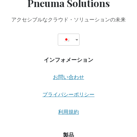
Pneuma Solutions
SCRIBE
FOR
MEETINGS
アクセシブルなクラウド・ソリューションの未来
と
提
携
し、
ア
ク
インフォメーション
セ
シ
ビ
お問い合わせ
リ
テ
ィ
プライバシーポリシー
と
包
利用規約
括
性
を
強
製品