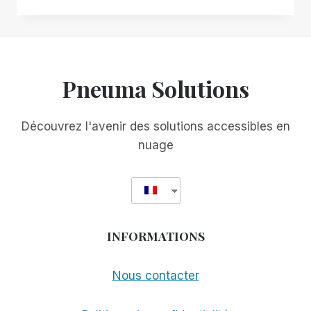
ORGANISATIONS
CANADIENNES
S'ASSOCIENT
À
SCRIBE
FOR
Pneuma Solutions
MEETINGS
POUR
AMÉLIORER
Découvrez l'avenir des solutions accessibles en
L'ACCESSIBILITÉ
nuage
ET
L'INCLUSIVITÉ
INFORMATIONS
Nous contacter