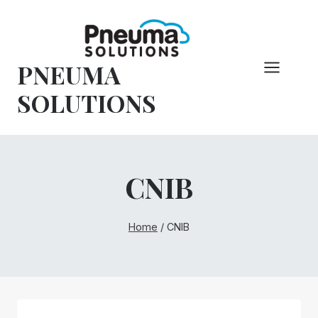
Overslaan
naar
inhoud
PNEUMA
SOLUTIONS
CNIB
Home
/
CNIB