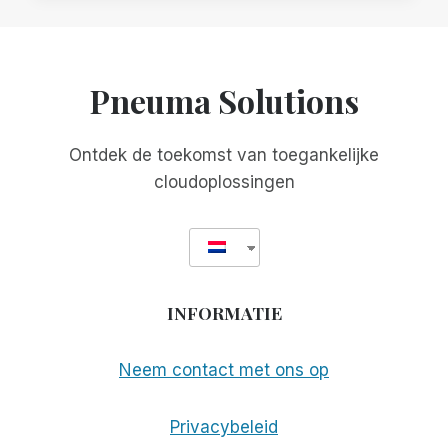
SAMEN
MET
SCRIBE
FOR
Pneuma Solutions
MEETINGS
OM
TOEGANKELIJKHEID
Ontdek de toekomst van toegankelijke
EN
cloudoplossingen
INCLUSIVITEIT
TE
VERBETEREN
INFORMATIE
Neem contact met ons op
Privacybeleid