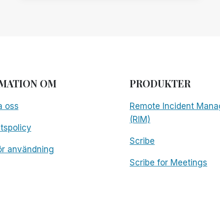
LANSERAS
FÖR
ATT
SPRIDA
GRATIS
TILLGÄNGLIGHET
ÖVER
HELA
MATION OM
PRODUKTER
VÄRLDEN
a oss
Remote Incident Mana
(RIM)
etspolicy
Scribe
för användning
Scribe for Meetings