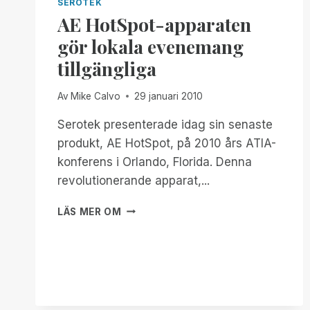
SEROTEK
AE HotSpot-apparaten
gör lokala evenemang
tillgängliga
Av
Mike Calvo
29 januari 2010
Serotek presenterade idag sin senaste
produkt, AE HotSpot, på 2010 års ATIA-
konferens i Orlando, Florida. Denna
revolutionerande apparat,...
AE
LÄS MER OM
HOTSPOT-
APPARATEN
GÖR
LOKALA
EVENEMANG
TILLGÄNGLIGA