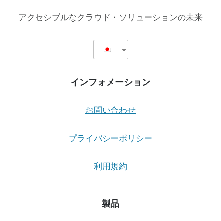
料
ア
アクセシブルなクラウド・ソリューションの未来
ク
セ
シ
ビ
リ
テ
インフォメーション
ィ
を
世
お問い合わせ
界
に
広
プライバシーポリシー
め
る
利用規約
非
営
利
団
製品
体
が