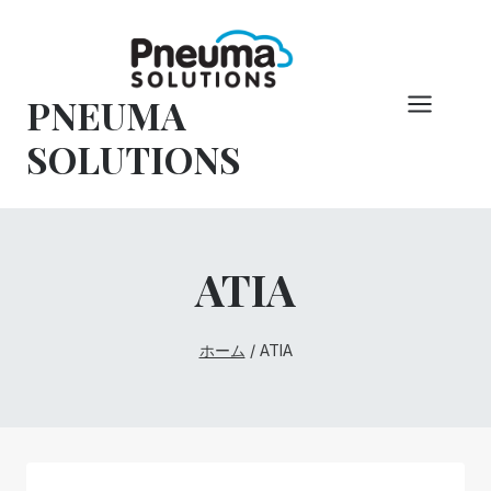
コ
ン
テ
PNEUMA
ン
ツ
SOLUTIONS
へ
ス
キ
ッ
ATIA
プ
ホーム
/
ATIA