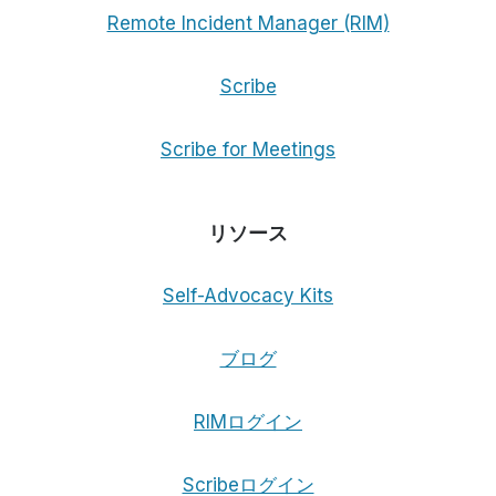
発
Remote Incident Manager (RIM)
足
Scribe
Scribe for Meetings
リソース
Self-Advocacy Kits
ブログ
RIMログイン
Scribeログイン