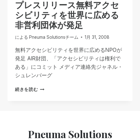
プレスリリース無料アクセ
ン
ス
シビリティを世界に広める
で
非営利団体が発足
地
元
の
による
Pneuma Solutionsチーム
1月 31, 2008
イ
ベ
無料アクセシビリティを世界に広めるNPOが
ン
発足 AIR財団、「アクセシビリティは権利で
ト
ある」にコミット メディア連絡先ジャネル・
に
シュレンバーグ
ア
ク
プ
セ
続きを読む
レ
ス
ス
可
リ
能
リ
に
ー
ス
Pneuma Solutions
無