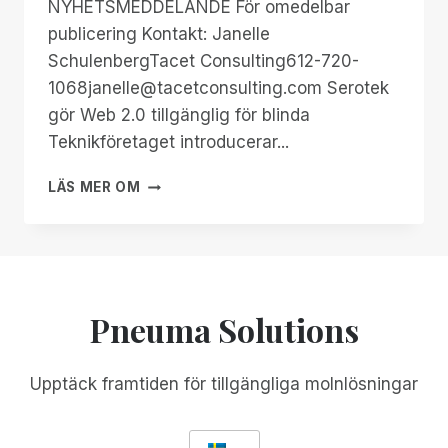
NYHETSMEDDELANDE För omedelbar
publicering Kontakt: Janelle
SchulenbergTacet Consulting612-720-
1068janelle@tacetconsulting.com Serotek
gör Web 2.0 tillgänglig för blinda
Teknikföretaget introducerar...
SEROTEK
LÄS MER OM
LANSERAR
VÄRLDENS
FÖRSTA
WEBBASERADE
ACCESSVERKTYG
FÖR
Pneuma Solutions
BLINDA
Upptäck framtiden för tillgängliga molnlösningar