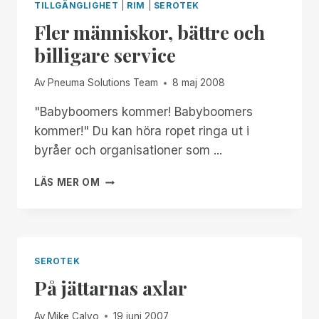
TILLGÄNGLIGHET
|
RIM
|
SEROTEK
Fler människor, bättre och
billigare service
Av
Pneuma Solutions Team
8 maj 2008
"Babyboomers kommer! Babyboomers
kommer!" Du kan höra ropet ringa ut i
byråer och organisationer som ...
FLER
LÄS MER OM
MÄNNISKOR,
BÄTTRE
OCH
BILLIGARE
SERVICE
SEROTEK
På jättarnas axlar
Av
Mike Calvo
19 juni 2007