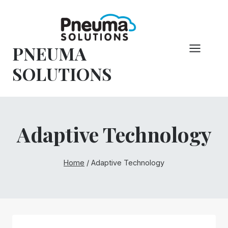
Pular
para
o
PNEUMA
conteúdo
SOLUTIONS
Adaptive Technology
Home
/
Adaptive Technology