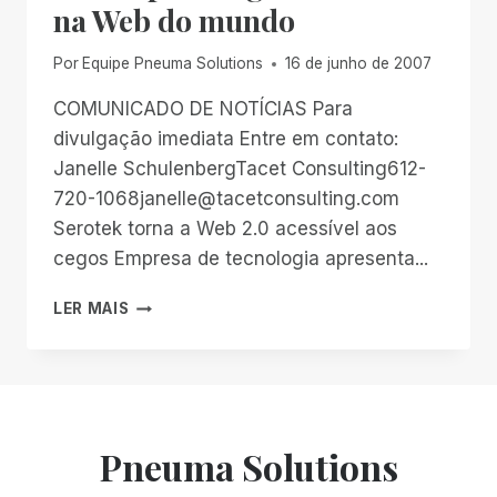
na Web do mundo
Por
Equipe Pneuma Solutions
16 de junho de 2007
COMUNICADO DE NOTÍCIAS Para
divulgação imediata Entre em contato:
Janelle SchulenbergTacet Consulting612-
720-1068janelle@tacetconsulting.com
Serotek torna a Web 2.0 acessível aos
cegos Empresa de tecnologia apresenta...
SEROTEK
LER MAIS
LANÇA
A
PRIMEIRA
FERRAMENTA
DE
TECNOLOGIA
Pneuma Solutions
DE
ACESSO