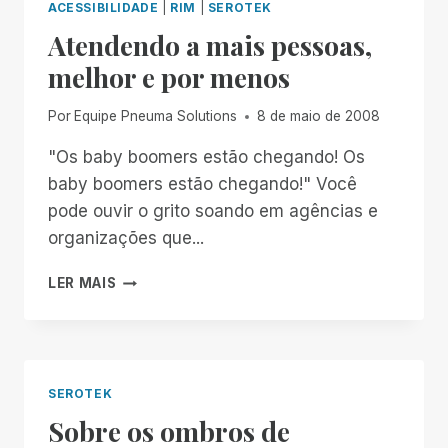
ACESSIBILIDADE
|
RIM
|
SEROTEK
Atendendo a mais pessoas,
melhor e por menos
Por
Equipe Pneuma Solutions
8 de maio de 2008
"Os baby boomers estão chegando! Os
baby boomers estão chegando!" Você
pode ouvir o grito soando em agências e
organizações que...
ATENDENDO
LER MAIS
A
MAIS
PESSOAS,
MELHOR
E
SEROTEK
POR
Sobre os ombros de
MENOS