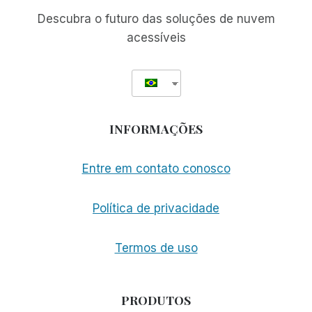
PARA
Descubra o futuro das soluções de nuvem
CEGOS
acessíveis
BASEADA
NA
WEB
DO
MUNDO
INFORMAÇÕES
Entre em contato conosco
Política de privacidade
Termos de uso
PRODUTOS